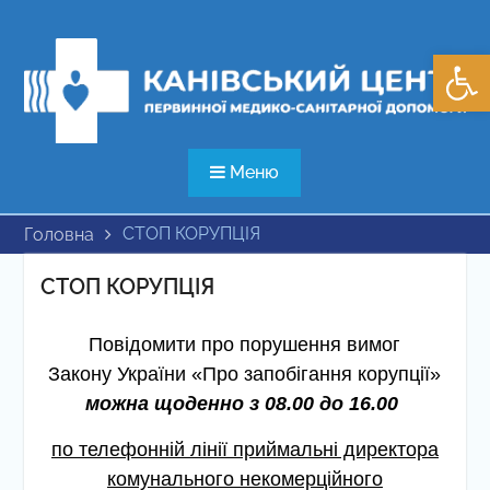
Перейти
до
Відкри
вмісту
Меню
СТОП КОРУПЦІЯ
Головна
СТОП КОРУПЦІЯ
Повідомити про порушення вимог
Закону України «Про запобігання корупції»
можна щоденно з 08.00 до 16.00
по телефонній лінії приймальні директора
комунального некомерційного