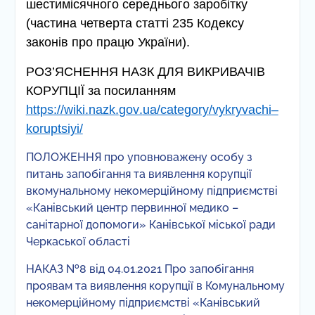
шестимісячного середнього заробітку
(частина четверта статті 235 Кодексу
законів про працю
України).
РОЗ’ЯСНЕННЯ НАЗК ДЛЯ ВИКРИВАЧІВ
КОРУПЦІЇ за посиланням
https
://
wiki
.
nazk
.
gov
.
ua
/
category
/
vykryvachi
–
koruptsiyi
/
ПОЛОЖЕННЯ про уповноважену особу з
питань запобігання та виявлення корупції
вкомунальному некомерційному підприємстві
«Канівський центр первинної медико –
санітарної допомоги» Канівської міської ради
Черкаської області
НАКАЗ №8 від 04.01.2021 Про запобігання
проявам та виявлення корупції в Комунальному
некомерційному підприємстві «Канівський