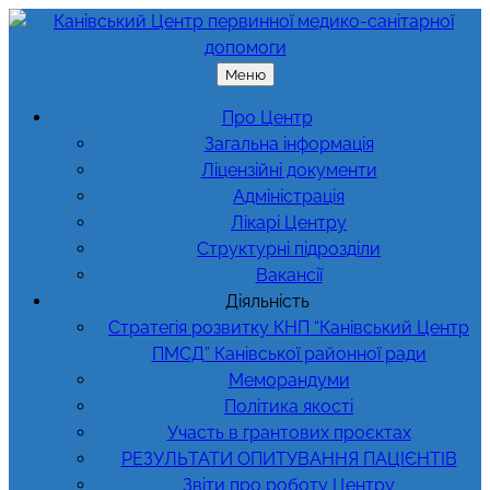
Перейти
до
вмісту
Меню
Про Центр
Загальна інформація
Ліцензійні документи
Адміністрація
Лікарі Центру
Структурні підрозділи
Вакансії
Діяльність
Стратегія розвитку КНП “Канівський Центр
ПМСД” Канівської районної ради
Меморандуми
Політика якості
Участь в грантових проєктах
РЕЗУЛЬТАТИ ОПИТУВАННЯ ПАЦІЄНТІВ
Звіти про роботу Центру