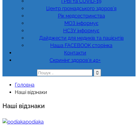
ГРВІ та COVID-19
Центр громадського здоров’я
Рік медсестринства
МОЗ інформує
НСЗУ інформує
Дайджести для медиків та пацієнтів
Наша FACEBOOK сторінка
Контакти
Скринінг здоров’я 40+
Пошук:
Головна
Наші відзнаки
Наші відзнаки
podiaka