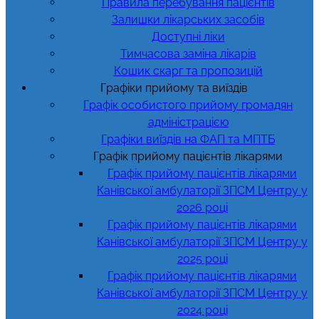
Правила перебування пацієнтів
Залишки лікарських засобів
Доступні ліки
Тимчасова заміна лікарів
Кошик скарг та пропозицій
Графіки прийому та виїздів
Графік особистого прийому громадян
адміністрацією
Графіки виїздів на ФАП та МПТБ
Графік прийому пацієнтів лікарями
Графік прийому пацієнтів лікарями
Канівської амбулаторії ЗПСМ Центру у
2026 році
Графік прийому пацієнтів лікарями
Канівської амбулаторії ЗПСМ Центру у
2025 році
Графік прийому пацієнтів лікарями
Канівської амбулаторії ЗПСМ Центру у
2024 році