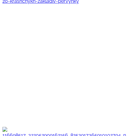
20-krashchykh-zakladiv-pervynky