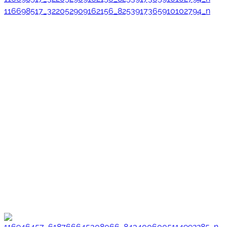
116698517_322052909162156_8253917365910102794_n