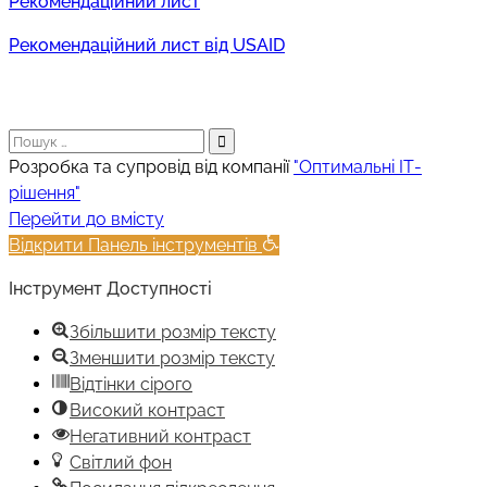
Рекомендаційний лист
Рекомендаційний лист від USAID
Пошук:
Розробка та супровід від компанії
"Оптимальні ІТ-
рішення"
Прокрутка
Перейти до вмісту
вгору
Відкрити Панель інструментів
Інструмент Доступності
Збільшити розмір тексту
Зменшити розмір тексту
Відтінки сірого
Високий контраст
Негативний контраст
Світлий фон