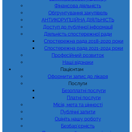
Фінансова діяльність
Обгрунтування закупівель
АНТИКОРУПЦІЙНА ДІЯЛЬНІСТЬ
Доступ до публічної інформації
Діяльність спостережної ради
Спостережна рада 2018-2020 роки
Спостережна рада 2021-2024 роки
Професійний розвиток
Наші відзнаки
Пацієнтам
Оформити запис до лікаря
Послуги
Безоплатні послуги
Платні послуги
Місія, мета та цінності
Публічні запити
Оцініть нашу роботу
Безбар’єрність