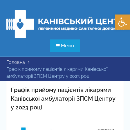
Перейти
до
Відкри
вмісту
Меню
Головна
Графік прийому пацієнтів лікарями Канівської
амбулаторії ЗПСМ Центру у 2023 році
Графік прийому пацієнтів лікарями
Канівської амбулаторії ЗПСМ Центру
у 2023 році