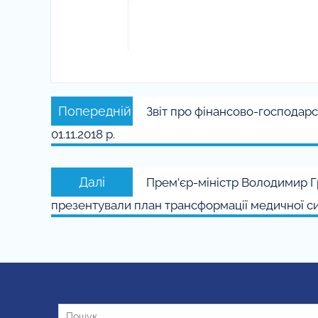
Навігація
Попередній
Попередній
Звіт про фінансово-господар
записів
запис:
01.11.2018 р.
Наступний
Далі
Прем’єр-міністр Володимир Г
запис:
презентували план трансформації медичної си
Пошук: