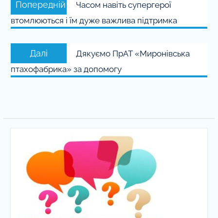
Попередній
Часом навіть супергерої
записів
запис:
втомлюються і їм дуже важлива підтримка
Наступний
Далі
Дякуємо ПрАТ «Миронівська
запис:
птахофабрика» за допомогу