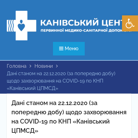
Перейти
до
Відкри
вмісту
Меню
Головна
Новини
Дані станом на 22.12.2020 (за попередню добу)
щодо захворювання на COVID-19 по КНП
«Канівський ЦПМСД»
Дані станом на 22.12.2020 (за
попередню добу) щодо захворювання
на COVID-19 по КНП «Канівський
ЦПМСД»