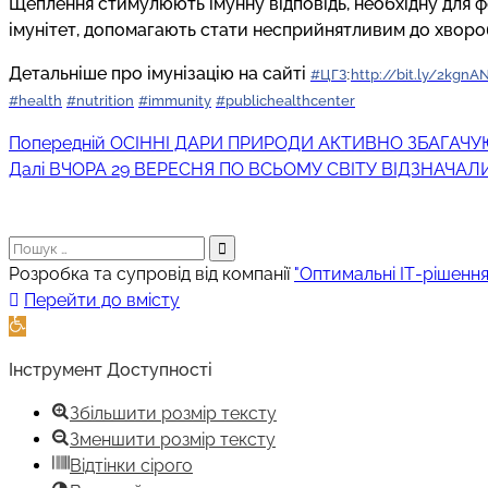
Щеплення стимулюють імунну відповідь, необхідну для ф
імунітет, допомагають стати несприйнятливим до хворо
Детальніше про імунізацію на сайті
#ЦГЗ
:
http://bit.ly/2kgnA
#health
#nutrition
#immunity
#publichealthcenter
Попередній
Навігація
Попередній
ОСІННІ ДАРИ ПРИРОДИ АКТИВНО ЗБАГАЧУ
Наступний
запис:
Далі
ВЧОРА 29 ВЕРЕСНЯ ПО ВСЬОМУ СВІТУ ВІДЗНАЧАЛ
записів
запис:
Пошук:
Розробка та супровід від компанії
"Оптимальні ІТ-рішення
Прокрутка
Перейти до вмісту
вгору
Відкрити
Панель
Інструмент Доступності
інструментів
Збільшити розмір тексту
Зменшити розмір тексту
Відтінки сірого