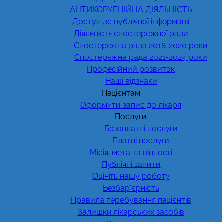
АНТИКОРУПЦІЙНА ДІЯЛЬНІСТЬ
Доступ до публічної інформації
Діяльність спостережної ради
Спостережна рада 2018-2020 роки
Спостережна рада 2021-2024 роки
Професійний розвиток
Наші відзнаки
Пацієнтам
Оформити запис до лікаря
Послуги
Безоплатні послуги
Платні послуги
Місія, мета та цінності
Публічні запити
Оцініть нашу роботу
Безбар’єрність
Правила перебування пацієнтів
Залишки лікарських засобів