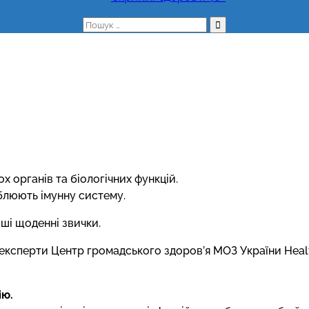
Пошук:
х органів та біологічних функцій.
блюють імунну систему.
аші щоденні звички.
у експерти Центр громадського здоров’я МОЗ України Heal
ію.