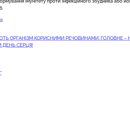
ормування імунітету проти інфекційного збудника або йо
б.
N6
ЮТЬ ОРГАНІЗМ КОРИСНИМИ РЕЧОВИНАМИ. ГОЛОВНЕ – Н
И ДЕНЬ СЕРЦЯ!
"