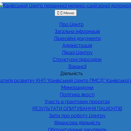
Меню
Про Центр
Загальна інформація
Ліцензійні документи
Адміністрація
Лікарі Центру
Структурні підрозділи
Вакансії
Діяльність
атегія розвитку КНП “Канівський Центр ПМСД” Канівської
Меморандуми
Політика якості
Участь в грантових проєктах
РЕЗУЛЬТАТИ ОПИТУВАННЯ ПАЦІЄНТІВ
Звіти про роботу Центру
Фінансова діяльність
Обгрунтування закупівель