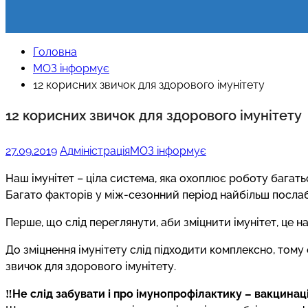
Головна
МОЗ інформує
12 корисних звичок для здорового імунітету
12 корисних звичок для здорового імунітету
27.09.2019
Адміністрація
МОЗ інформує
Наш імунітет – ціла система, яка охоплює роботу багатьо
Багато факторів у між-сезонний період найбільш посла
Перше, що слід переглянути, аби зміцнити імунітет, це н
До зміцнення імунітету слід підходити комплексно, том
звичок для здорового імунітету.
‼️Не слід забувати і про імунопрофілактику – вакцинац