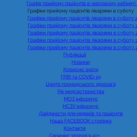
Графік прийому пацієнтів в черговому кабінеті
Графіки прийому пацієнтів лікарями в суботу
Графіки прийому пацієнтів лікарями в суботу 
Графіки прийому пацієнтів лікарями в суботу 
Графіки прийому пацієнтів лікарями в суботу 
Графіки прийому пацієнтів лікарями в суботу 
Графіки прийому пацієнтів лікарями в суботу 
Публікації
Новини
Корисно знати
ГРВІ та COVID-19
Центр громадського здоров’я
Рік медсестринства
МОЗ інформує
НСЗУ інформує
Дайджести для медиків та пацієнтів
Наша FACEBOOK сторінка
Контакти
Скринінг здоров’я 40+