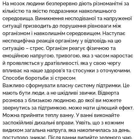
На мозок людини безперервно діють різноманітні за
кількістю та якістю подразники навколишнього
середовища. Виникнення несподіваної та напруженої
ситуації призводить до порушення рівноваги між
організмом і навколишнім середовищем. Наступає
неспецифічна реакція організму у відповідь на цю
ситуацію – стрес. Організм реагує фізичною та
емоційною напругою, тривогою, яка з часом наростає
й проявляється у дратівливості, яка у свою чергу
впливає на наше здоров’я та стосунки з оточуючими.
Способи боротьби зі стресом
Важливо сформувати власну систему підтримки. Це
мають бути люди, а не шкідливі звички. Відверта
розмова з близькою людиною, до якої ви можете
звернутись за підтримкою, може мати цілющий ефект.
Можна прийняти теплу ванну. У ванні виконайте
заспокійливі дихальні вправи. Уявіть, що з кожним
видихом загальна напруга, яка накопичилась за день,
поступово зникає. Після ванни випийте зеленого чаю.