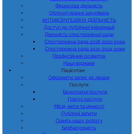
Фінансова діяльність
Обгрунтування закупівель
АНТИКОРУПЦІЙНА ДІЯЛЬНІСТЬ
Доступ до публічної інформації
Діяльність спостережної ради
Спостережна рада 2018-2020 роки
Спостережна рада 2021-2024 роки
Професійний розвиток
Наші відзнаки
Пацієнтам
Оформити запис до лікаря
Послуги
Безоплатні послуги
Платні послуги
Місія, мета та цінності
Публічні запити
Оцініть нашу роботу
Безбар’єрність