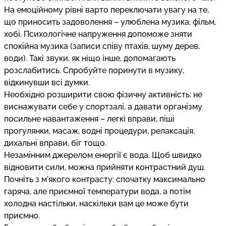
На емоційному рівні варто переключати увагу на те,
що приносить задоволення – улюблена музика, фільм,
хобі. Психологічне напруження допоможе зняти
спокійна музика (записи співу птахів, шуму дерев,
води). Такі звуки, як ніщо інше, допомагають
розслабитись. Спробуйте поринути в музику,
відкинувши всі думки.
Необхідно розширити свою фізичну активність: не
виснажувати себе у спортзалі, а давати організму
посильне навантаження – легкі вправи, піші
прогулянки, масаж, водні процедури, релаксація,
дихальні вправи, біг тощо.
Незамінним джерелом енергії є вода. Щоб швидко
відновити сили, можна прийняти контрастний душ.
Почніть з м’якого контрасту: спочатку максимально
гаряча, але приємної температури вода, а потім
холодна настільки, наскільки вам це може бути
приємно.