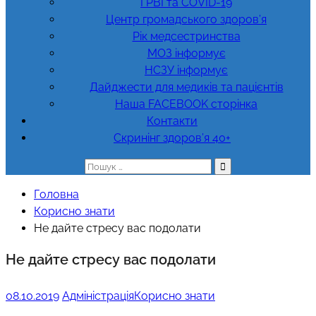
ГРВІ та COVID-19
Центр громадського здоров’я
Рік медсестринства
МОЗ інформує
НСЗУ інформує
Дайджести для медиків та пацієнтів
Наша FACEBOOK сторінка
Контакти
Скринінг здоров’я 40+
Пошук:
Головна
Корисно знати
Не дайте стресу вас подолати
Не дайте стресу вас подолати
08.10.2019
Адміністрація
Корисно знати