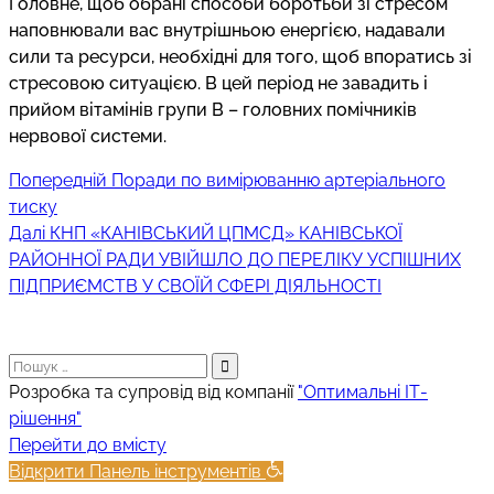
Головне, щоб обрані способи боротьби зі стресом
наповнювали вас внутрішньою енергією, надавали
сили та ресурси, необхідні для того, щоб впоратись зі
стресовою ситуацією. В цей період не завадить і
прийом вітамінів групи В – головних помічників
нервової системи.
Попередній
Навігація
Попередній
Поради по вимірюванню артеріального
запис:
тиску
записів
Наступний
Далі
КНП «КАНІВСЬКИЙ ЦПМСД» КАНІВСЬКОЇ
запис:
РАЙОННОЇ РАДИ УВІЙШЛО ДО ПЕРЕЛІКУ УСПІШНИХ
ПІДПРИЄМСТВ У СВОЇЙ СФЕРІ ДІЯЛЬНОСТІ
Пошук:
Розробка та супровід від компанії
"Оптимальні ІТ-
рішення"
Прокрутка
Перейти до вмісту
вгору
Відкрити Панель інструментів