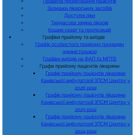
Правила перебування пацієнтів
Залишки лікарських засобів
Доступні ліки
Тимчасова заміна лікарів
Кошик скарг та пропозицій
Графіки прийому та виїздів
Графік особистого прийому громадян
адміністрацією
Графіки виїздів на ФАП та МПТБ
Графік прийому пацієнтів лікарями
Графік прийому пацієнтів лікарями
Канівської амбулаторії ЗПСМ Центру у
2026 році
Графік прийому пацієнтів лікарями
Канівської амбулаторії ЗПСМ Центру у
2025 році
Графік прийому пацієнтів лікарями
Канівської амбулаторії ЗПСМ Центру у
2024 році