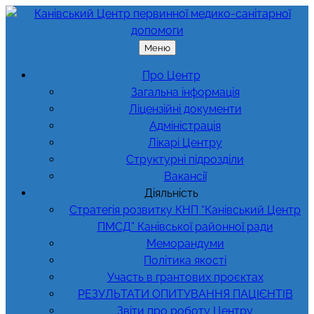
Перейти
до
вмісту
Меню
Про Центр
Загальна інформація
Ліцензійні документи
Адміністрація
Лікарі Центру
Структурні підрозділи
Вакансії
Діяльність
Стратегія розвитку КНП “Канівський Центр
ПМСД” Канівської районної ради
Меморандуми
Політика якості
Участь в грантових проєктах
РЕЗУЛЬТАТИ ОПИТУВАННЯ ПАЦІЄНТІВ
Звіти про роботу Центру