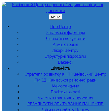
Перейти
до
вмісту
Меню
Про Центр
Загальна інформація
Ліцензійні документи
Адміністрація
Лікарі Центру
Структурні підрозділи
Вакансії
Діяльність
Стратегія розвитку КНП “Канівський Центр
ПМСД” Канівської районної ради
Меморандуми
Політика якості
Участь в грантових проєктах
РЕЗУЛЬТАТИ ОПИТУВАННЯ ПАЦІЄНТІВ
Звіти про роботу Центру