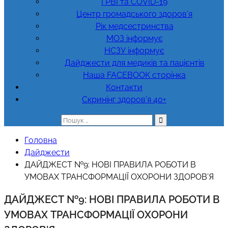
ГРВІ та COVID-19
Центр громадського здоров’я
Рік медсестринства
МОЗ інформує
НСЗУ інформує
Дайджести для медиків та пацієнтів
Наша FACEBOOK сторінка
Контакти
Скринінг здоров’я 40+
Пошук:
Головна
Дайджести
ДАЙДЖЕСТ №9: НОВІ ПРАВИЛА РОБОТИ В
УМОВАХ ТРАНСФОРМАЦІЇ ОХОРОНИ ЗДОРОВ’Я
ДАЙДЖЕСТ №9: НОВІ ПРАВИЛА РОБОТИ В
УМОВАХ ТРАНСФОРМАЦІЇ ОХОРОНИ