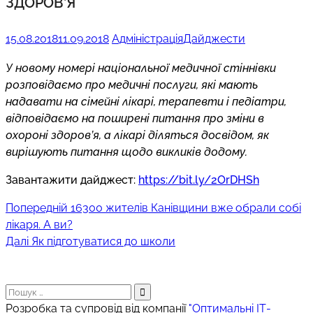
ЗДОРОВ’Я
15.08.2018
11.09.2018
Адміністрація
Дайджести
У новому номері національної медичної стіннівки
розповідаємо про медичні послуги, які мають
надавати на сімейні лікарі, терапевти і педіатри,
відповідаємо на поширені питання про зміни в
охороні здоров’я, а лікарі діляться досвідом, як
вирішують питання щодо викликів додому.
Завантажити дайджест:
https://bit.ly/2OrDHSh
Попередній
Навігація
Попередній
16300 жителів Канівщини вже обрали собі
запис:
лікаря. А ви?
записів
Наступний
Далі
Як підготуватися до школи
запис:
Пошук:
Розробка та супровід від компанії
"Оптимальні ІТ-