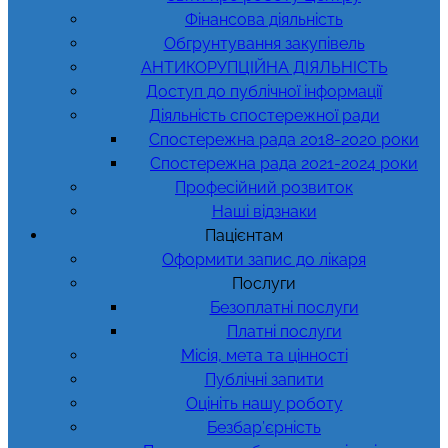
Фінансова діяльність
Обгрунтування закупівель
АНТИКОРУПЦІЙНА ДІЯЛЬНІСТЬ
Доступ до публічної інформації
Діяльність спостережної ради
Спостережна рада 2018-2020 роки
Спостережна рада 2021-2024 роки
Професійний розвиток
Наші відзнаки
Пацієнтам
Оформити запис до лікаря
Послуги
Безоплатні послуги
Платні послуги
Місія, мета та цінності
Публічні запити
Оцініть нашу роботу
Безбар’єрність