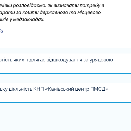
ннівки розповідаємо, як визначати потребу в
епарати за кошти державного та місцевого
ків у медзакладах.
C3
артість яких підлягає відшкодування за урядовою
ську діяльність КНП «Канівський центр ПМСД»