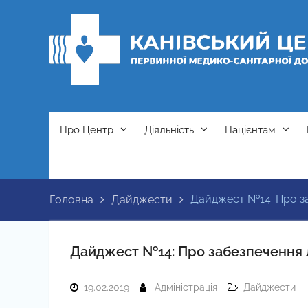
Перейти
до
вмісту
Про Центр
Діяльність
Пацієнтам
Дайджест №14: Про за
Головна
Дайджести
Дайджест №14: Про забезпечення 
19.02.2019
Адміністрація
Дайджести