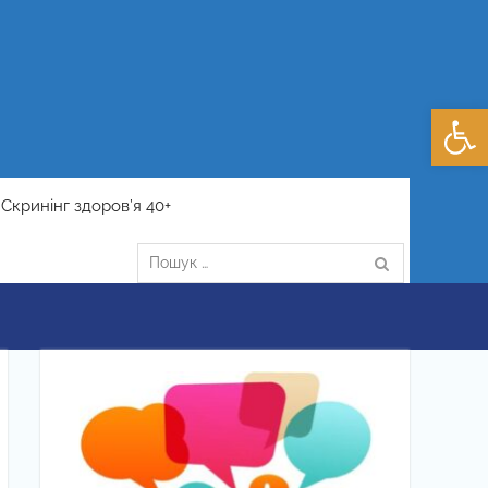
Відкри
Скринінг здоров’я 40+
Пошук: