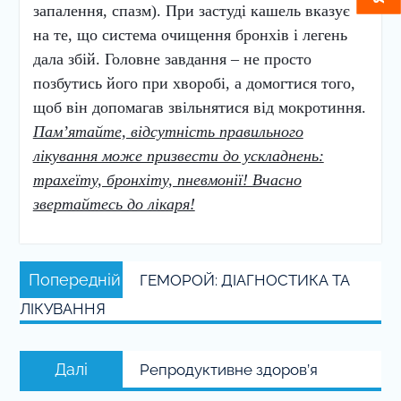
запалення, спазм). При застуді кашель вказує
на те, що система очищення бронхів і легень
дала збій. Головне завдання – не просто
позбутись його при хворобі, а домогтися того,
щоб він допомагав звільнятися від мокротиння.
Пам’ятайте, відсутність правильного
лікування може призвести до ускладнень:
трахеїту, бронхіту, пневмонії! Вчасно
звертайтесь до лікаря!
Навігація
Попередній
Попередній
ГЕМОРОЙ: ДІАГНОСТИКА ТА
записів
запис:
ЛІКУВАННЯ
Наступний
Далі
Репродуктивне здоров’я
запис: