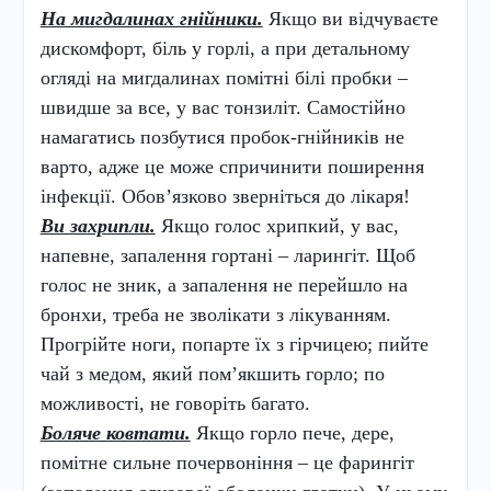
На мигдалинах гнійники.
Якщо ви відчуваєте
дискомфорт, біль у горлі, а при детальному
огляді на мигдалинах помітні білі пробки –
швидше за все, у вас тонзиліт. Самостійно
намагатись позбутися пробок-гнійників не
варто, адже це може спричинити поширення
інфекції. Обов’язково зверніться до лікаря!
Ви захрипли.
Якщо голос хрипкий, у вас,
напевне, запалення гортані – ларингіт. Щоб
голос не зник, а запалення не перейшло на
бронхи, треба не з
волікати з лікуванням.
Прогрійте ноги, попарте їх з гірчицею; пийте
чай з медом, який пом’якшить горло; по
можливості, не говоріть багато.
Боляче ковтати.
Якщо горло пече, дере,
помітне сильне почервоніння – це фарингіт