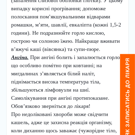
(запалення слизової оболонки глотки). У цьому
випадку корисні прогрівання; допоможе
полоскання пом’якшувальними відварами
ромашки, м’яти, шавлії, евкаліпта (кожні 1,5-2
години). Не подразнюйте горло кислою,
гострою чи солоною їжею. Найкраще вживати
в’яжучі каші (вівсянка) та супи-пюре.
Ангіна.
При ангіні болить і запалюється горло,
ЯК ЗАПИСАТИСЬ ДО ЛІКАРЯ
що особливо помітно при ковтанні; на
мигдалинах з’являється білий наліт,
піднімається висока температура тіла,
збільшуються лімфовузли на шиї.
Самолікування при ангіні протипоказане.
Обов’язково зверніться до лікаря!
Про недоліковані хвороби може свідчити
кашель, адже це захисна реакція організму,
коли диханню щось заважає (чужорідне тіло,