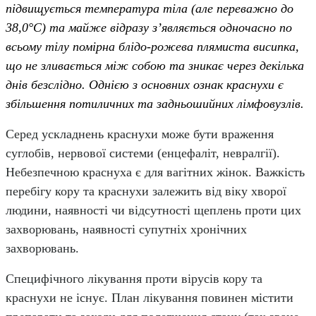
підвищується температура тіла (але переважно до
38,0°C) та майже відразу з’являється одночасно по
всьому тілу помірна блідо-рожева плямиста висипка,
що не зливається між собою та зникає через декілька
днів безслідно. Однією з основних ознак краснухи є
збільшення потиличних та задньошийних лімфовузлів.
Серед ускладнень краснухи може бути враження
суглобів, нервової системи (енцефаліт, невралгії).
Небезпечною краснуха є для вагітних жінок. Важкість
перебігу кору та краснухи залежить від віку хворої
людини, наявності чи відсутності щеплень проти цих
захворювань, наявності супутніх хронічних
захворювань.
Специфічного лікування проти вірусів кору та
краснухи не існує. План лікування повинен містити