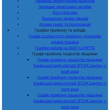
Правила перебування пацієнтів
Залишки лікарських засобів
Доступні ліки
Тимчасова заміна лікарів
Кошик скарг та пропозицій
Графіки прийому та виїздів
Графік особистого прийому громадян
адміністрацією
Графіки виїздів на ФАП та МПТБ
Графік прийому пацієнтів лікарями
Графік прийому пацієнтів лікарями
Канівської амбулаторії ЗПСМ Центру у
2026 році
Графік прийому пацієнтів лікарями
Канівської амбулаторії ЗПСМ Центру у
2025 році
Графік прийому пацієнтів лікарями
Канівської амбулаторії ЗПСМ Центру у
2024 році