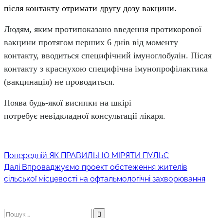
після контакту отримати другу дозу вакцини.
Людям, яким протипоказано введення протикорової
вакцини протягом перших 6 днів від моменту
контакту, вводиться специфічний імуноглобулін. Після
контакту з краснухою специфічна імунопрофілактика
(вакцинація) не проводиться.
Поява будь-якої висипки на шкірі
потребує невідкладної консультації лікаря.
Попередній
Навігація
Попередній
ЯК ПРАВИЛЬНО МІРЯТИ ПУЛЬС
Наступний
запис:
Далі
Впроваджуємо проект обстеження жителів
записів
запис:
сільської місцевості на офтальмологічні захворювання
Пошук: