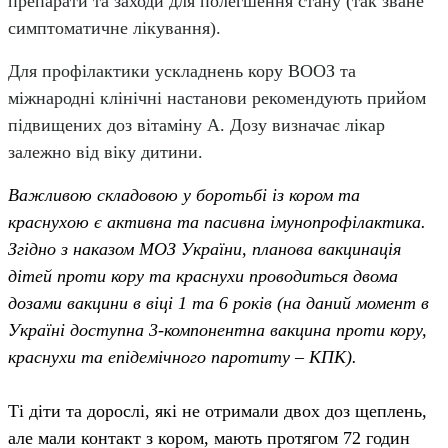
препарати та заходи для полегшення стану (так зване
симптоматичне лікування).
Для профілактики ускладнень кору ВООЗ та
міжнародні клінічні настанови рекомендують прийом
підвищених доз вітаміну А. Дозу визначає лікар
залежно від віку дитини.
Важливою складовою у боротьбі із кором та
краснухою є активна та пасивна імунопрофілактика.
Згідно з наказом МОЗ України, планова вакцинація
дітей проти кору та краснухи проводиться двома
дозами вакцини в віці 1 та 6 років (на даний момент в
Україні доступна 3-компонентна вакцина проти кору,
краснухи та епідемічного паротиту – КПК).
Ті діти та дорослі, які не отримали двох доз щеплень,
але мали контакт з кором, мають протягом 72 годин