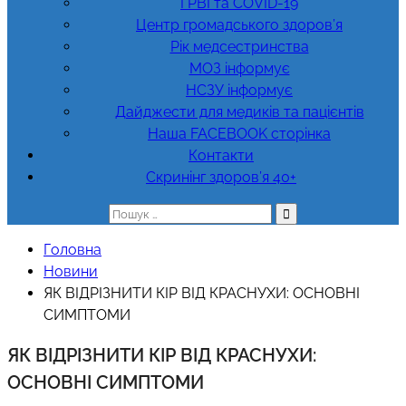
ГРВІ та COVID-19
Центр громадського здоров’я
Рік медсестринства
МОЗ інформує
НСЗУ інформує
Дайджести для медиків та пацієнтів
Наша FACEBOOK сторінка
Контакти
Скринінг здоров’я 40+
Пошук:
Головна
Новини
ЯК ВІДРІЗНИТИ КІР ВІД КРАСНУХИ: ОСНОВНІ
СИМПТОМИ
ЯК ВІДРІЗНИТИ КІР ВІД КРАСНУХИ:
ОСНОВНІ СИМПТОМИ