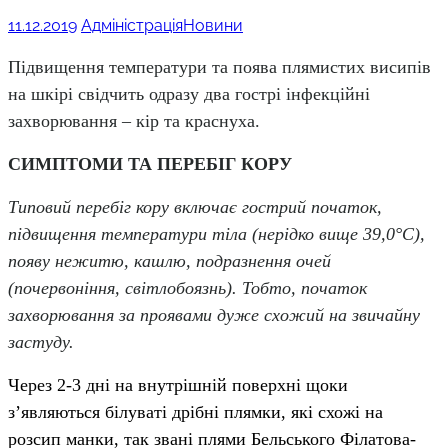
11.12.2019
Адміністрація
Новини
Підвищення температури та поява плямистих висипів
на шкірі свідчить одразу два гострі інфекційні
захворювання – кір та краснуха.
СИМПТОМИ ТА ПЕРЕБІГ КОРУ
Типовий перебіг кору включає гострий початок,
підвищення температури тіла (нерідко вище 39,0°C),
появу нежитю, кашлю, подразнення очей
(почервоніння, світлобоязнь). Тобто, початок
захворювання за проявами дуже схожий на звичайну
застуду.
Через 2-3 дні на внутрішній поверхні щоки
з’являються білуваті дрібні плямки, які схожі на
розсип манки, так звані плями Бельського Філатова-