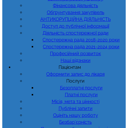
Фінансова діяльність
Обгрунтування закупівель
АНТИКОРУПЦІЙНА ДІЯЛЬНІСТЬ
Доступ до публічної інформації
Діяльність спостережної ради
Спостережна рада 2018-2020 роки
Спостережна рада 2021-2024 роки
Професійний розвиток
Наші відзнаки
Пацієнтам
Оформити запис до лікаря
Послуги
Безоплатні послуги
Платні послуги
Місія, мета та цінності
Публічні запити
Оцініть нашу роботу
Безбар’єрність