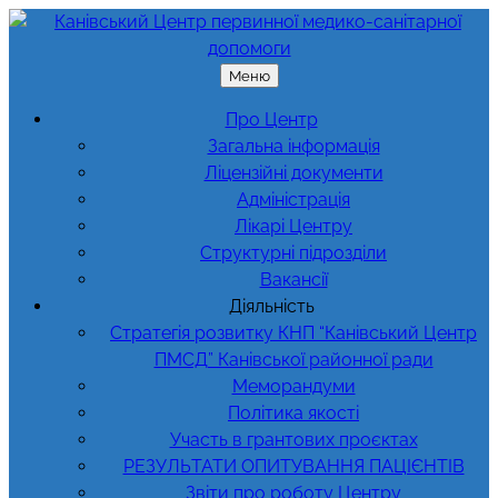
Перейти
до
вмісту
Меню
Про Центр
Загальна інформація
Ліцензійні документи
Адміністрація
Лікарі Центру
Структурні підрозділи
Вакансії
Діяльність
Стратегія розвитку КНП “Канівський Центр
ПМСД” Канівської районної ради
Меморандуми
Політика якості
Участь в грантових проєктах
РЕЗУЛЬТАТИ ОПИТУВАННЯ ПАЦІЄНТІВ
Звіти про роботу Центру