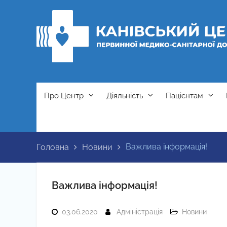
Перейти
до
вмісту
Про Центр
Діяльність
Пацієнтам
Важлива інформація!
Головна
Новини
Важлива інформація!
03.06.2020
Адміністрація
Новини