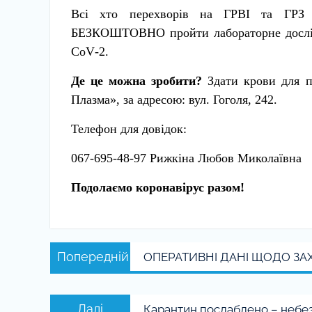
Всі хто перехворів на ГРВІ та ГРЗ п
БЕЗКОШТОВНО пройти лабораторне дослідж
CoV
-2.
Де це можна зробити?
Здати крови для 
Плазма», за адресою: вул. Гоголя, 242.
Телефон для довідок:
067-695-48-97 Рижкіна Любов Миколаївна
Подолаємо коронавірус разом!
Навігація
Попередній
Попередній
ОПЕРАТИВНІ ДАНІ ЩОДО ЗА
записів
запис:
Наступний
Далі
Карантин послаблено – небе