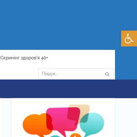
Відкри
Скринінг здоров’я 40+
Пошук: