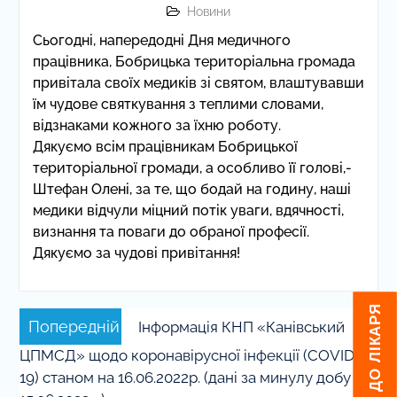
Новини
Сьогодні, напередодні Дня медичного
працівника, Бобрицька територіальна громада
привітала своїх медиків зі святом, влаштувавши
їм чудове святкування з теплими словами,
відзнаками кожного за їхню роботу.
Дякуємо всім працівникам Бобрицької
територіальної громади, а особливо її голові,-
Штефан Олені, за те, що бодай на годину, наші
медики відчули міцний потік уваги, вдячності,
визнання та поваги до обраної професії.
Дякуємо за чудові привітання!
Навігація
Попередній
Попередній
Інформація КНП «Канівський
записів
запис:
ЦПМСД» щодо коронавірусної інфекції (COVID-
19) станом на 16.06.2022р. (дані за минулу добу