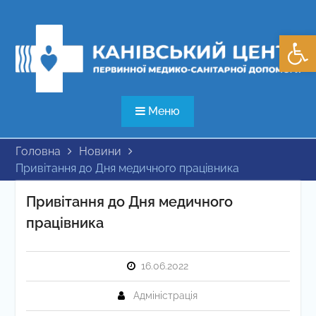
Перейти
до
Відкри
вмісту
Меню
Головна
Новини
Привітання до Дня медичного працівника
Привітання до Дня медичного
працівника
16.06.2022
Адміністрація