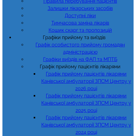
Правила перебування пацієнтів
Залишки лікарських засобів
Доступні ліки
Тимчасова заміна лікарів
Кошик скарг та пропозицій
Графіки прийому та виїздів
Графік особистого прийому громадян
адміністрацією
Графіки виїздів на ФАП та МПТБ
Графік прийому пацієнтів лікарями
Графік прийому пацієнтів лікарями
Канівської амбулаторії ЗПСМ Центру у
2026 році
Графік прийому пацієнтів лікарями
Канівської амбулаторії ЗПСМ Центру у
2025 році
Графік прийому пацієнтів лікарями
Канівської амбулаторії ЗПСМ Центру у
2024 році