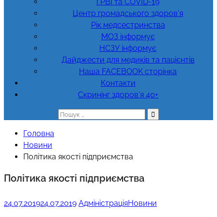
ГРВІ та COVID-19
Центр громадського здоров’я
Рік медсестринства
МОЗ інформує
НСЗУ інформує
Дайджести для медиків та пацієнтів
Наша FACEBOOK сторінка
Контакти
Скринінг здоров’я 40+
Пошук:
Головна
Новини
Політика якості підприємства
Політика якості підприємства
24.07.2019
24.07.2019
Адміністрація
Новини