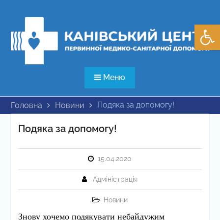
Перейти
до
Відкри
вмісту
Меню
Подяка за допомогу!
Головна
Новини
Подяка за допомогу!
15.04.2020
Адміністрація
Новини
Знову хочемо подякувати небайдужим