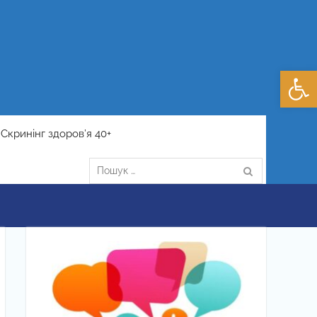
Відкри
Скринінг здоров’я 40+
Пошук: