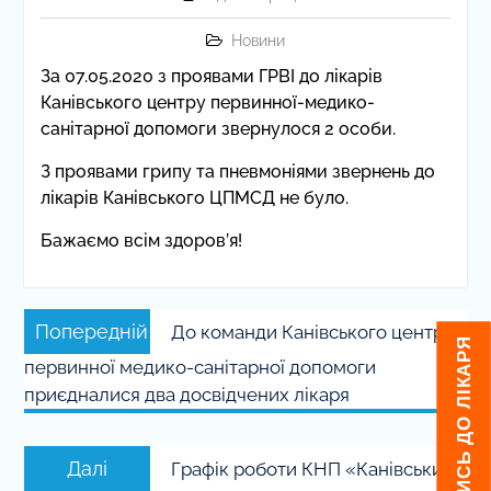
Новини
За 07.05.2020 з проявами ГРВІ до лікарів
Канівського центру первинної-медико-
санітарної допомоги звернулося 2 особи.
З проявами грипу та пневмоніями звернень до
лікарів Канівського ЦПМСД не було.
Бажаємо всім здоров’я!
Навігація
Попередній
Попередній
До команди Канівського центру
записів
запис:
ЯК ЗАПИСАТИСЬ ДО ЛІКАРЯ
первинної медико-санітарної допомоги
приєдналися два досвідчених лікаря
Наступний
Далі
Графік роботи КНП «Канівський
запис: