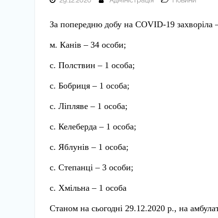
29.12.2020
Адміністрація
Новини
За попередню добу на
COVID
-19
захворіла –
м. Канів – 34 особи;
с. Полствин – 1 особа;
с. Бобриця – 1 особа;
с. Ліпляве – 1 особа;
с. Келеберда – 1 особа;
с. Яблунів – 1 особа;
с. Степанці – 3 особи;
с. Хмільна – 1 особа
Станом на сьогодні 29.12.2020 р., на амбула