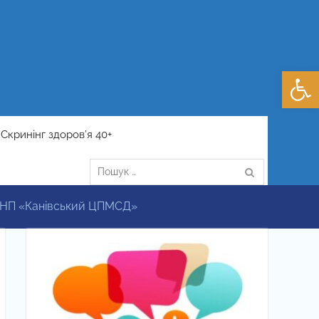
Відкри
Скринінг здоров’я 40+
Пошук:
о КНП «Канівський ЦПМСД»