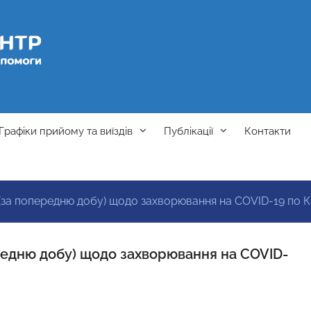
Графіки прийому та виїздів
Публікації
Контакти
0 (за попередню добу) щодо захворювання на COVID-19 п
ередню добу) щодо захворювання на COVID-