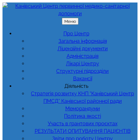
Перейти
до
вмісту
Меню
Про Центр
Загальна інформація
Ліцензійні документи
Адміністрація
Лікарі Центру
Структурні підрозділи
Вакансії
Діяльність
Стратегія розвитку КНП “Канівський Центр
ПМСД” Канівської районної ради
Меморандуми
Політика якості
Участь в грантових проєктах
РЕЗУЛЬТАТИ ОПИТУВАННЯ ПАЦІЄНТІВ
Звіти про роботу Центру