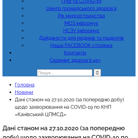
ГРВІ та COVID-19
Центр громадського здоров’я
Рік медсестринства
МОЗ інформує
НСЗУ інформує
Дайджести для медиків та пацієнтів
Наша FACEBOOK сторінка
Контакти
Скринінг здоров’я 40+
Пошук:
Головна
Новини
Дані станом на 27.10.2020 (за попередню добу)
щодо захворювання на COVID-19 по КНП
«Канівський ЦПМСД»
Дані станом на 27.10.2020 (за попередню
добу) щодо захворювання на COVID-19 по