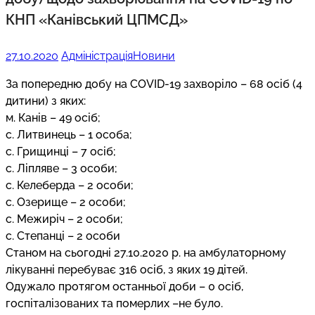
КНП «Канівський ЦПМСД»
27.10.2020
Адміністрація
Новини
За попередню добу на COVID-19 захворіло – 68 осіб (4
дитини) з яких:
м. Канів – 49 осіб;
с. Литвинець – 1 особа;
с. Грищинці – 7 осіб;
с. Ліпляве – 3 особи;
с. Келеберда – 2 особи;
с. Озерище – 2 особи;
с. Межиріч – 2 особи;
с. Степанці – 2 особи
Станом на сьогодні 27.10.2020 р. на амбулаторному
лікуванні перебуває 316 осіб, з яких 19 дітей.
Одужало протягом останньої доби – 0 осіб,
госпіталізованих та померлих –не було.