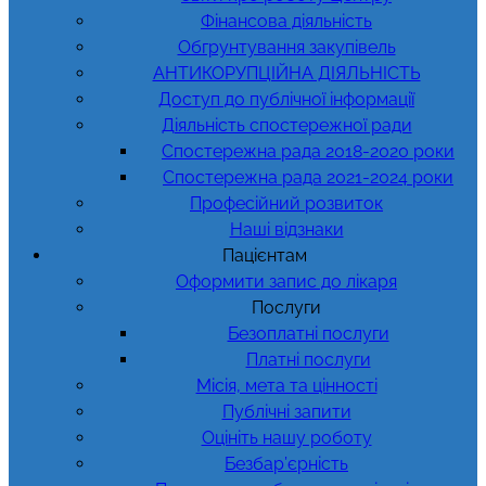
Фінансова діяльність
Обгрунтування закупівель
АНТИКОРУПЦІЙНА ДІЯЛЬНІСТЬ
Доступ до публічної інформації
Діяльність спостережної ради
Спостережна рада 2018-2020 роки
Спостережна рада 2021-2024 роки
Професійний розвиток
Наші відзнаки
Пацієнтам
Оформити запис до лікаря
Послуги
Безоплатні послуги
Платні послуги
Місія, мета та цінності
Публічні запити
Оцініть нашу роботу
Безбар’єрність