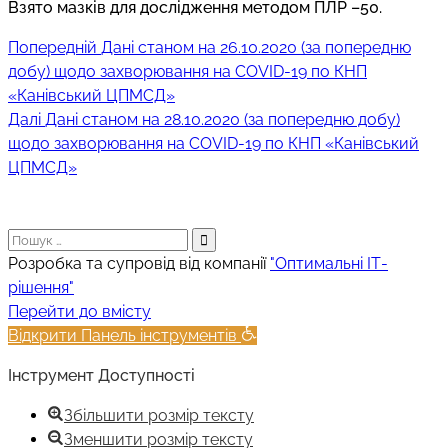
Взято мазків для дослідження методом ПЛР –50.
Попередній
Навігація
Попередній
Дані станом на 26.10.2020 (за попередню
запис:
добу) щодо захворювання на COVID-19 по КНП
записів
«Канівський ЦПМСД»
Наступний
Далі
Дані станом на 28.10.2020 (за попередню добу)
запис:
щодо захворювання на COVID-19 по КНП «Канівський
ЦПМСД»
Пошук:
Розробка та супровід від компанії
"Оптимальні ІТ-
рішення"
Прокрутка
Перейти до вмісту
вгору
Відкрити Панель інструментів
Інструмент Доступності
Збільшити розмір тексту
Зменшити розмір тексту