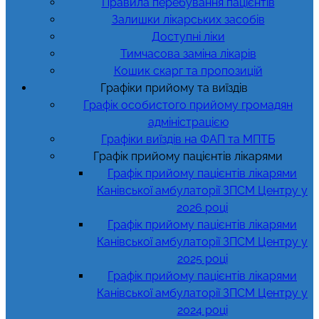
Правила перебування пацієнтів
Залишки лікарських засобів
Доступні ліки
Тимчасова заміна лікарів
Кошик скарг та пропозицій
Графіки прийому та виїздів
Графік особистого прийому громадян
адміністрацією
Графіки виїздів на ФАП та МПТБ
Графік прийому пацієнтів лікарями
Графік прийому пацієнтів лікарями
Канівської амбулаторії ЗПСМ Центру у
2026 році
Графік прийому пацієнтів лікарями
Канівської амбулаторії ЗПСМ Центру у
2025 році
Графік прийому пацієнтів лікарями
Канівської амбулаторії ЗПСМ Центру у
2024 році