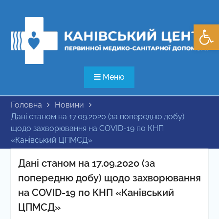
Перейти
до
Відкри
вмісту
Меню
Головна
Новини
Дані станом на 17.09.2020 (за попередню добу)
щодо захворювання на COVID-19 по КНП
«Канівський ЦПМСД»
Дані станом на 17.09.2020 (за
попередню добу) щодо захворювання
на COVID-19 по КНП «Канівський
ЦПМСД»