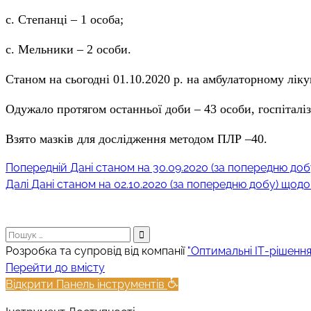
с. Степанці – 1 особа;
с. Мельники – 2 особи.
Станом на сьогодні 01.10.2020 р. на амбулаторному лікув
Одужало протягом останньої доби – 43 особи, госпіталіз
Взято мазків для дослідження методом ПЛР –40.
Попередній
Навігація
Попередній
Дані станом на 30.09.2020 (за попередню д
Наступний
запис:
Далі
Дані станом на 02.10.2020 (за попередню добу) що
записів
запис:
Пошук:
Розробка та супровід від компанії
"Оптимальні ІТ-рішення
Прокрутка
Перейти до вмісту
вгору
Відкрити Панель інструментів