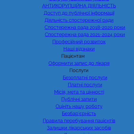
АНТИКОРУПЦІЙНА ДІЯЛЬНІСТЬ
Доступ до публічної інформації
Діяльність спостережної ради
Спостережна рада 2018-2020 роки
Спостережна рада 2021-2024 роки
Професійний розвиток
Наші відзнаки
Пацієнтам
Оформити запис до лікаря
Послуги
Безоплатні послуги
Платні послуги
Місія, мета та цінності
Публічні запити
Оцініть нашу роботу
Безбар’єрність
Правила перебування пацієнтів
Залишки лікарських засобів