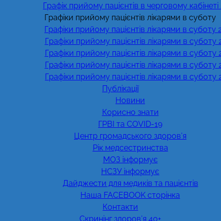
Графік прийому пацієнтів в черговому кабінеті
Графіки прийому пацієнтів лікарями в суботу
Графіки прийому пацієнтів лікарями в суботу 
Графіки прийому пацієнтів лікарями в суботу 
Графіки прийому пацієнтів лікарями в суботу 
Графіки прийому пацієнтів лікарями в суботу 
Графіки прийому пацієнтів лікарями в суботу 
Публікації
Новини
Корисно знати
ГРВІ та COVID-19
Центр громадського здоров’я
Рік медсестринства
МОЗ інформує
НСЗУ інформує
Дайджести для медиків та пацієнтів
Наша FACEBOOK сторінка
Контакти
Скринінг здоров’я 40+