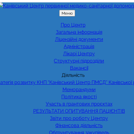
Меню
Про Центр
Загальна інформація
Ліцензійні документи
Адміністрація
Лікарі Центру
Структурні підрозділи
Вакансії
Діяльність
атегія розвитку КНП “Канівський Центр ПМСД” Канівської
Меморандуми
Політика якості
Участь в грантових проєктах
РЕЗУЛЬТАТИ ОПИТУВАННЯ ПАЦІЄНТІВ
Звіти про роботу Центру
Фінансова діяльність
Обгрунтування закупівель