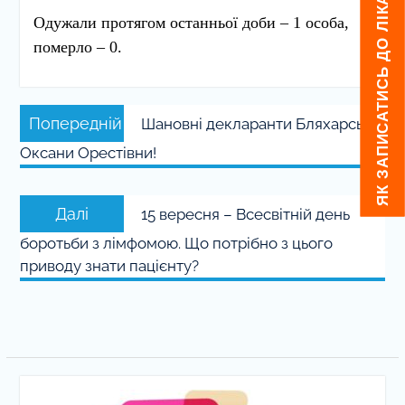
ЯК ЗАПИСАТИСЬ ДО ЛІКАРЯ
Одужали протягом останньої доби – 1 особа,
померло – 0.
Навігація
Попередній
Попередній
Шановні декларанти Бляхарської
записів
запис:
Оксани Орестівни!
Наступний
Далі
15 вересня – Всесвітній день
запис:
боротьби з лімфомою. Що потрібно з цього
приводу знати пацієнту?