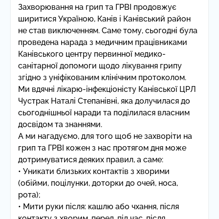
Захворювання на грип та ГРВІ продовжує
ширитися Україною, Канів і Канівський район
не став виключенням. Саме тому, сьогодні була
проведена нарада з медичним працівниками
Канівського центру первинної медико-
санітарної допомоги щодо лікування грипу
згідно з уніфікованим клінічним протоколом.
Ми вдячні лікарю-інфекціоністу Канівської ЦРЛ
Чустрак Наталі Степанівні, яка долучилася до
сьогоднішньої наради та поділилася власним
досвідом та знаннями.
А ми нагадуємо, для того щоб не захворіти на
грип та ГРВІ кожен з нас протягом дня може
дотримуватися деяких правил, а саме:
• Уникати близьких контактів з хворими
(обійми, поцілунки, доторки до очей, носа,
рота);
• Мити руки після: кашлю або чхання, після
контакту з хворим, перед, під час, після