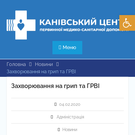
Перейти
до
Відкри
вмісту
Меню
Головна
Новини
Захворювання на грип та ГРВІ
Захворювання на грип та ГРВІ
04.02.2020
Адміністрація
Новини