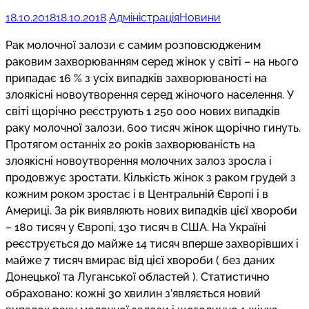
18.10.2018
18.10.2018
Адміністрація
Новини
Рак молочної залози є самим розповсюдженим
раковим захворюванням серед жінок у світі – на нього
припадає 16 % з усіх випадків захворюваності на
злоякісні новоутворення серед жіночого населення. У
світі щорічно реєструють 1 250 000 нових випадків
раку молочної залози, 600 тисяч жінок щорічно гинуть.
Протягом останніх 20 років захворюваність на
злоякісні новоутворення молочних залоз зросла і
продовжує зростати. Кількість жінок з раком грудей з
кожним роком зростає і в Центральній Європі і в
Америці. За рік виявляють нових випадків цієї хвороби
– 180 тисяч у Європі, 130 тисяч в США. На Україні
реєструється до майже 14 тисяч вперше захворівших і
майже 7 тисяч вмирає від цієї хвороби ( без даних
Донецької та Луганської областей ). Статистично
обраховано: кожні 30 хвилин з’являється новий