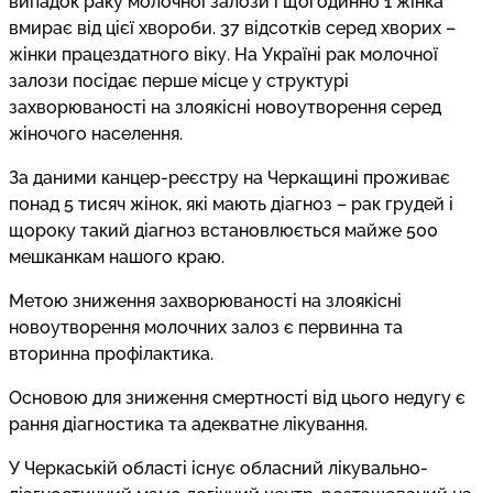
випадок раку молочної залози і щогодинно 1 жінка
вмирає від цієї хвороби. 37 відсотків серед хворих –
жінки працездатного віку. На Україні рак молочної
залози посідає перше місце у структурі
захворюваності на злоякісні новоутворення серед
жіночого населення.
За даними канцер-реєстру на Черкащині проживає
понад 5 тисяч жінок, які мають діагноз – рак грудей і
щороку такий діагноз встановлюється майже 500
мешканкам нашого краю.
Метою зниження захворюваності на злоякісні
новоутворення молочних залоз є первинна та
вторинна профілактика.
Основою для зниження смертності від цього недугу є
рання діагностика та адекватне лікування.
У Черкаській області існує обласний лікувально-