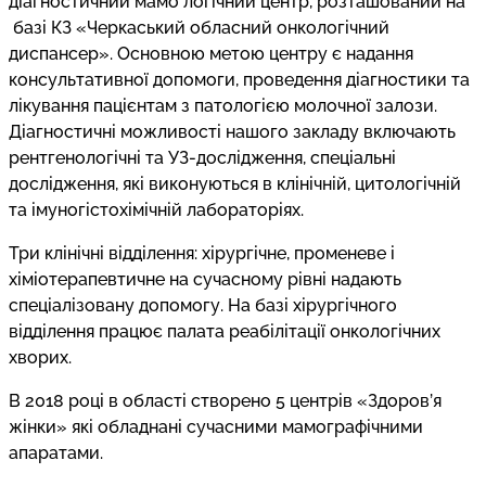
діагностичний мамо логічний центр, розташований на
базі КЗ «Черкаський обласний онкологічний
диспансер». Основною метою центру є надання
консультативної допомоги, проведення діагностики та
лікування пацієнтам з патологією молочної залози.
Діагностичні можливості нашого закладу включають
рентгенологічні та УЗ-дослідження, спеціальні
дослідження, які виконуються в клінічній, цитологічній
та імуногістохімічній лабораторіях.
Три клінічні відділення: хірургічне, променеве і
хіміотерапевтичне на сучасному рівні надають
спеціалізовану допомогу. На базі хірургічного
відділення працює палата реабілітації онкологічних
хворих.
В 2018 році в області створено 5 центрів «Здоров’я
жінки» які обладнані сучасними мамографічними
апаратами.