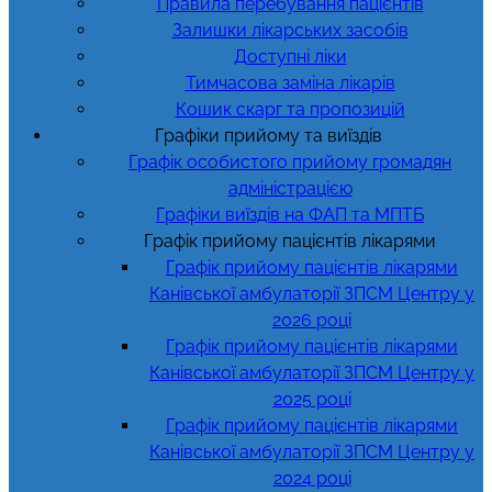
Правила перебування пацієнтів
Залишки лікарських засобів
Доступні ліки
Тимчасова заміна лікарів
Кошик скарг та пропозицій
Графіки прийому та виїздів
Графік особистого прийому громадян
адміністрацією
Графіки виїздів на ФАП та МПТБ
Графік прийому пацієнтів лікарями
Графік прийому пацієнтів лікарями
Канівської амбулаторії ЗПСМ Центру у
2026 році
Графік прийому пацієнтів лікарями
Канівської амбулаторії ЗПСМ Центру у
2025 році
Графік прийому пацієнтів лікарями
Канівської амбулаторії ЗПСМ Центру у
2024 році