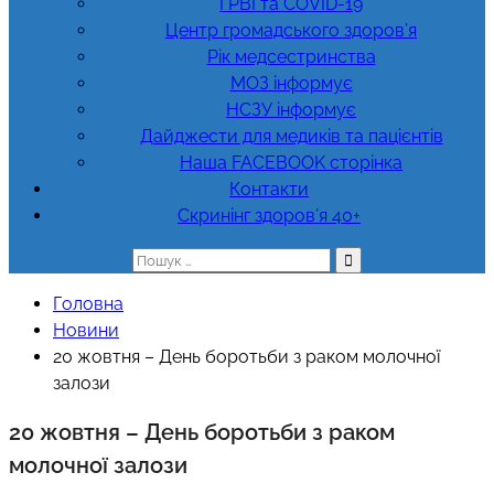
ГРВІ та COVID-19
Центр громадського здоров’я
Рік медсестринства
МОЗ інформує
НСЗУ інформує
Дайджести для медиків та пацієнтів
Наша FACEBOOK сторінка
Контакти
Скринінг здоров’я 40+
Пошук:
Головна
Новини
20 жовтня – День боротьби з раком молочної
залози
20 жовтня – День боротьби з раком
молочної залози