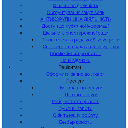
Фінансова діяльність
Обгрунтування закупівель
АНТИКОРУПЦІЙНА ДІЯЛЬНІСТЬ
Доступ до публічної інформації
Діяльність спостережної ради
Спостережна рада 2018-2020 роки
Спостережна рада 2021-2024 роки
Професійний розвиток
Наші відзнаки
Пацієнтам
Оформити запис до лікаря
Послуги
Безоплатні послуги
Платні послуги
Місія, мета та цінності
Публічні запити
Оцініть нашу роботу
Безбар’єрність