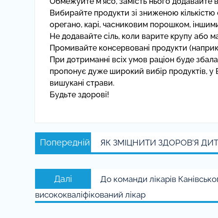
Обмежуйте м’ясо, замість нього додавайте в
Вибирайте продукти зі зниженою кількістю 
орегано, карі, часниковим порошком, іншими
Не додавайте сіль, коли варите крупу або м
Промивайте консервовані продукти (наприкл
При дотриманні всіх умов раціон буде збала
пропонує дуже широкий вибір продуктів, у 
вишукані страви.
Будьте здорові!
Навігація
Попередній
Попередній
ЯК ЗМІЦНИТИ ЗДОРОВ’Я ДИ
записів
запис:
Наступний
Далі
До команди лікарів Канівсько
запис:
висококваліфікований лікар