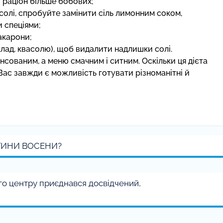
 раціон більше бобових;
солі, спробуйте замінити сіль лимонним соком,
 спеціями;
акарони;
ад, квасолю), щоб видалити надлишки солі.
нсованим, а меню смачним і ситним. Оскільки ця дієта
Вас завжди є можливість готувати різноманітні й
ТИНИ ВОСЕНИ?
го центру приєднався досвідчений,