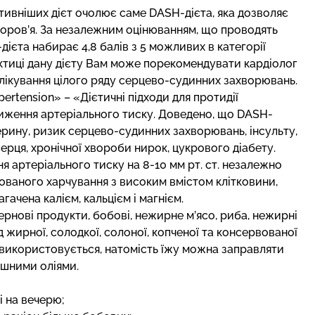
тивніших дієт очолює саме DASH-дієта, яка дозволяє
оров’я. За незалежним оцінюванням, що проводять
H-дієта набирає 4,8 балів з 5 можливих в категорії
актиці дану дієту Вам може порекомендувати кардіолог
лікування цілого ряду серцево-судинних захворювань.
ertension» – «Дієтичні підходи для протидії
зниження артеріального тиску. Доведено, що DASH-
ерину, ризик серцево-судинних захворювань, інсульту,
ерця, хронічної хвороби нирок, цукрового діабету.
 артеріального тиску на 8-10 мм рт. ст. незалежно
нсованого харчування з високим вмістом клітковини,
ачена калієм, кальцієм і магнієм.
зернові продукти, бобові, нежирне м’ясо, риба, нежирні
 жирної, солодкої, солоної, копченої та консервованої
е використовується, натомість їжу можна заправляти
ашними оліями.
і на вечерю;