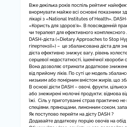
Вже декілька років поспіль рейтинг найефек
внормувати майже всі основні показники зд
лікарі з «National Institutes of Health», DAS
«Користь для здоров’я». В повсякденній пр
чи терапевт для ефективного комплексного 
DASH-дієта («Dietary Approaches to Stop Hyp
гіпертензії») – це збалансована дієта для 
дієта ефективно знижує вагу, рівень холест
серцевої недостатності, ішемічної хвороби с
Вона дозволяє отримати додаткове зниження
від прийому ліків. По суті це модель збала
низьким або помірним вмістом жирів, що збаг
В основі дієти DASH – овочі, фрукти, цільно
або знежирені молочні продукти; відмова від
їжі. Сіль у приготуванні страв практично н
спеціями, прянощами, лимонним соком, зап
Як поступово перейти на дієту DASH ?
Додавайте додаткову порцію овочів на обід 