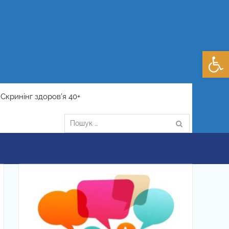
Відкри
Скринінг здоров’я 40+
Пошук: