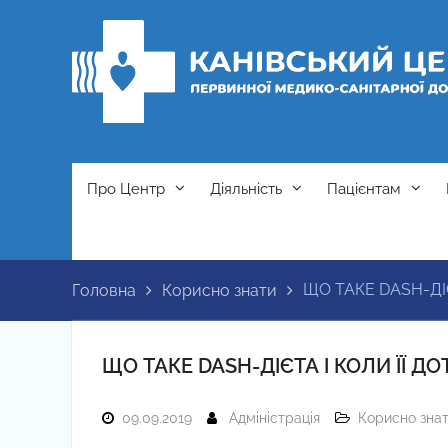
Перейти
до
вмісту
Про Центр
Діяльність
Пацієнтам
ЩО ТАКЕ DASH-ДІ
Головна
Корисно знати
ЩО ТАКЕ DASH-ДІЄТА І КОЛИ ЇЇ 
09.09.2019
Адміністрація
Корисно зна