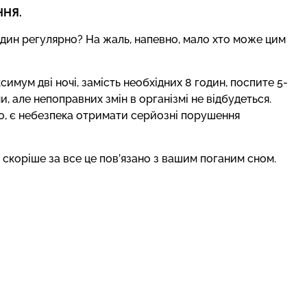
ННЯ.
годин регулярно? На жаль, напевно, мало хто може цим
имум дві ночі, замість необхідних 8 годин, поспите 5-
, але непоправних змін в організмі не відбудеться.
о, є небезпека отримати серйозні порушення
скоріше за все це пов’язано з вашим поганим сном.