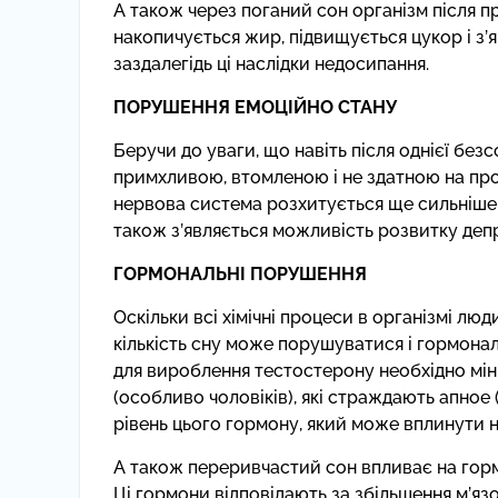
А також через поганий сон організм після пр
накопичується жир, підвищується цукор і з’
заздалегідь ці наслідки недосипання.
ПОРУШЕННЯ ЕМОЦІЙНО СТАНУ
Беручи до уваги, що навіть після однієї без
примхливою, втомленою і не здатною на прод
нервова система розхитується ще сильніше.
також з’являється можливість розвитку деп
ГОРМОНАЛЬНІ ПОРУШЕННЯ
Оскільки всі хімічні процеси в організмі л
кількість сну може порушуватися і гормональ
для вироблення тестостерону необхідно мін
(особливо чоловіків), які страждають апное 
рівень цього гормону, який може вплинути на
А також переривчастий сон впливає на гормо
Ці гормони відповідають за збільшення м’язов