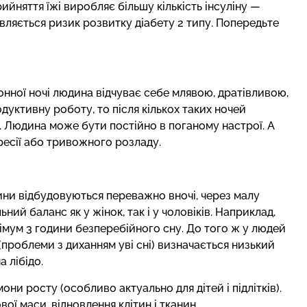
ийняття їжі виробляє більшу кількість інсуліну —
являється ризик розвитку діабету 2 типу. Попередьте
сонної ночі людина відчуває себе млявою, дратівливою,
уктивну роботу, то після кількох таких ночей
 Людина може бути постійно в поганому настрої. А
ресії або тривожного розладу.
юдини відбудовуються переважно вночі, через малу
ний баланс як у жінок, так і у чоловіків. Наприклад,
імум 3 години безперебійного сну. До того ж у людей
(проблеми з диханням уві сні) визначається низький
 лібідо.
ни росту (особливо актуально для дітей і підлітків).
ої маси, відновлення клітин і тканин.