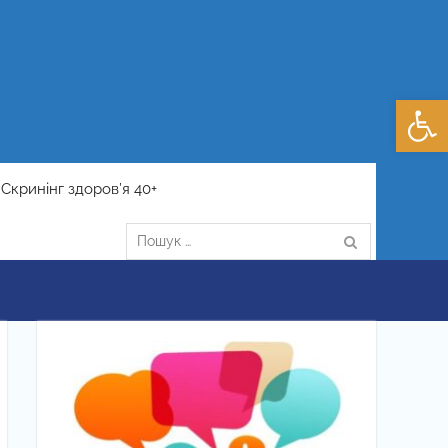
Відкри
Скринінг здоров’я 40+
Пошук: