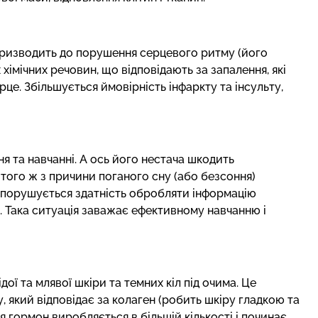
призводить до порушення серцевого ритму (його
 хімічних речовин, що відповідають за запалення, які
е. Збільшується ймовірність інфаркту та інсульту,
ня та навчанні. А ось його нестача шкодить
 того ж з причини поганого сну (або безсоння)
, порушується здатність обробляти інформацію
. Така ситуація заважає ефективному навчанню і
ї та млявої шкіри та темних кіл під очима. Це
 який відповідає за колаген (робить шкіру гладкою та
я гормон виробляється в більшій кількості і починає