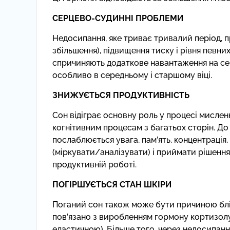
СЕРЦЕВО-СУДИННІ ПРОБЛЕМИ
Недосипання, яке триває тривалий період, 
збільшення), підвищення тиску і рівня певних
спричиняють додаткове навантаження на серц
особливо в середньому і старшому віці.
ЗНИЖУЄТЬСЯ ПРОДУКТИВНІСТЬ
Сон відіграє основну роль у процесі мислен
когнітивним процесам з багатьох сторін. До
послаблюється увага, пам’ять, концентрація
(міркувати/аналізувати) і приймати рішення
продуктивній роботі.
ПОГІРШУЄТЬСЯ СТАН ШКІРИ
Поганий сон також може бути причиною блідо
пов’язано з виробленням гормону кортизолу,
еластичною). Більше того, через недосипанн