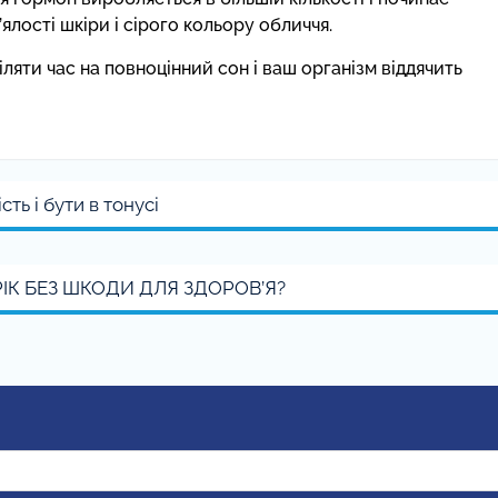
лості шкіри і сірого кольору обличчя.
ляти час на повноцінний сон і ваш організм віддячить
сть і бути в тонусі
ІК БЕЗ ШКОДИ ДЛЯ ЗДОРОВ’Я?