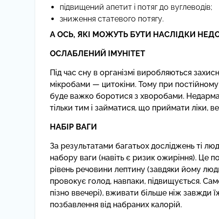
підвищений апетит і потяг до вуглеводів;
зниження статевого потягу.
А ОСЬ, ЯКІ МОЖУТЬ БУТИ НАСЛІДКИ НЕД
ОСЛАБЛЕНИЙ ІМУНІТЕТ
Під час сну в організмі виробляються захис
мікробами — цитокіни. Тому при постійному
буде важко боротися з хворобами. Недарма
тільки тим і займатися, що приймати ліки, ве
НАБІР ВАГИ
За результатами багатьох досліджень ті люди
набору ваги (навіть є ризик ожиріння). Це п
рівень речовини лептину (завдяки йому людин
провокує голод, навпаки, підвищується. Сам
пізно ввечері), вживати більше ніж завжди ї
позбавлення від набраних калорій.