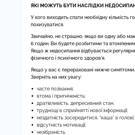
ЯКІ МОЖУТЬ БУТИ НАСЛІДКИ НЕДОСИПА
У кого виходить спати необхідну кількість 
похизуватися.
Звичайно, не страшно, якщо ви одну або макс
6 годин. Ви будете розбитими та втомленими
Якщо ж недосипання відбувається регулярн
фізичного і психічного здоров’я.
Якщо у вас є перераховані нижче симптоми, 
Зверніть на них увагу:
часте позіхання;
втома і пригніченість;
дратівливість, депресивний стан;
труднощі в сприйнятті нової інформації;
нездатність зосередитися, “каша” в голові;
відсутність мотивації;
незібраність;