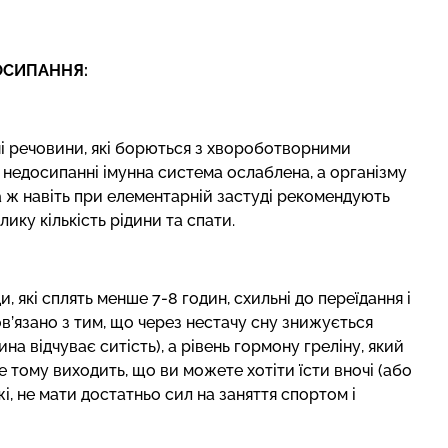
ОСИПАННЯ:
ні речовини, які борються з хвороботворними
 недосипанні імунна система ослаблена, а організму
 ж навіть при елементарній застуді рекомендують
лику кількість рідини та спати.
, які сплять менше 7-8 годин, схильні до переїдання і
ов’язано з тим, що через нестачу сну знижується
а відчуває ситість), а рівень гормону греліну, який
е тому виходить, що ви можете хотіти їсти вночі (або
жі, не мати достатньо сил на заняття спортом і