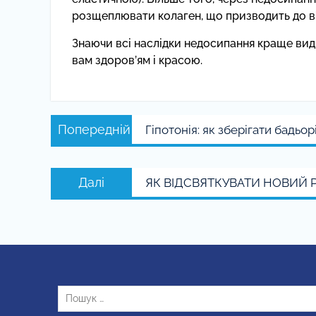
розщеплювати колаген, що призводить до в’я
Знаючи всі наслідки недосипання краще виді
вам здоров’ям і красою.
Навігація
Попередній
Попередній
Гіпотонія: як зберігати бадьорі
записів
запис:
Наступний
Далі
ЯК ВІДСВЯТКУВАТИ НОВИЙ Р
запис:
Пошук: