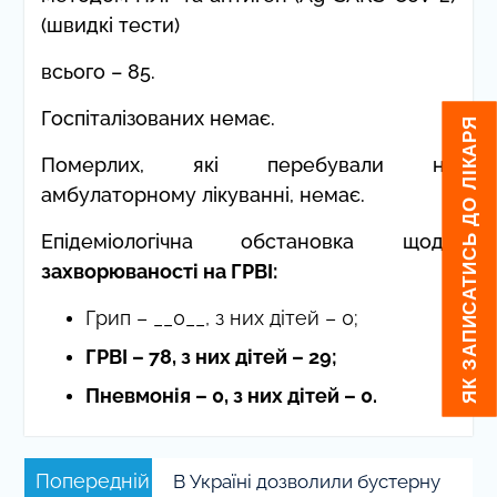
(швидкі тести)
всього – 85.
Госпіталізованих немає.
ЯК ЗАПИСАТИСЬ ДО ЛІКАРЯ
Померлих, які перебували на
амбулаторному лікуванні, немає.
Епідеміологічна обстановка щодо
захворюваності на ГРВІ:
Грип – __0__, з них дітей – 0;
ГРВІ
–
78, з них дітей – 29;
Пневмонія – 0, з них дітей – 0.
Навігація
Попередній
Попередній
В Україні дозволили бустерну
записів
запис: