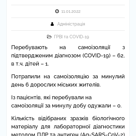
11.01.2022
Адміністрація
ГРВІ та COVID-19
Перебувають на самоізоляції з
підтвердженим діагнозом (C
O
VID-19) – 62,
в т.ч. дітей – 1.
Потрапили на самоізоляцію за минулий
день 6 дорослих міських жителів.
Із пацієнтів, які перебували на
самоізоляції за минулу добу одужали – 0.
Кількість відібраних зразків біологічного
матеріалу для лабораторної діагностики
методом ПЛР та антиген (Ag-SARS-CoV-2)