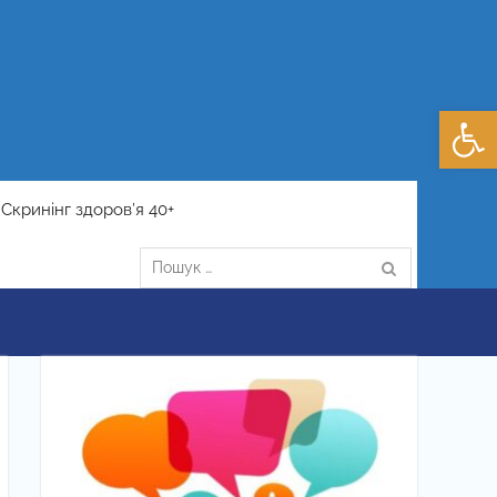
Відкри
Скринінг здоров’я 40+
Пошук: