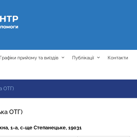
Графіки прийому та виїздів
Публікації
Контакти
а ОТГ)
ка ОТГ)
жна, 1-а, с-ще Степанецьке, 19031