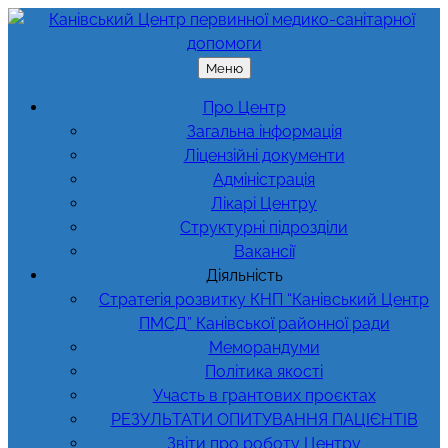
Перейти
до
вмісту
Меню
Про Центр
Загальна інформація
Ліцензійні документи
Адміністрація
Лікарі Центру
Структурні підрозділи
Вакансії
Діяльність
Стратегія розвитку КНП “Канівський Центр
ПМСД” Канівської районної ради
Меморандуми
Політика якості
Участь в грантових проєктах
РЕЗУЛЬТАТИ ОПИТУВАННЯ ПАЦІЄНТІВ
Звіти про роботу Центру