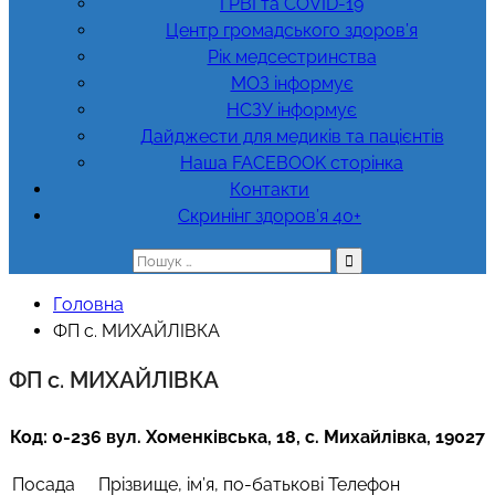
ГРВІ та COVID-19
Центр громадського здоров’я
Рік медсестринства
МОЗ інформує
НСЗУ інформує
Дайджести для медиків та пацієнтів
Наша FACEBOOK сторінка
Контакти
Скринінг здоров’я 40+
Пошук:
Головна
ФП с. МИХАЙЛІВКА
ФП с. МИХАЙЛІВКА
Код: 0-236 вул. Хоменківська, 18, с. Михайлівка, 19027
Посада
Прізвище, ім’я, по-батькові
Телефон