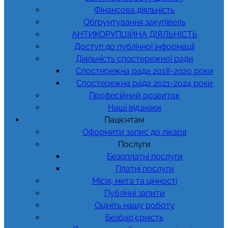
Фінансова діяльність
Обгрунтування закупівель
АНТИКОРУПЦІЙНА ДІЯЛЬНІСТЬ
Доступ до публічної інформації
Діяльність спостережної ради
Спостережна рада 2018-2020 роки
Спостережна рада 2021-2024 роки
Професійний розвиток
Наші відзнаки
Пацієнтам
Оформити запис до лікаря
Послуги
Безоплатні послуги
Платні послуги
Місія, мета та цінності
Публічні запити
Оцініть нашу роботу
Безбар’єрність