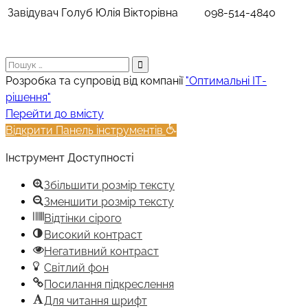
Завідувач
Голуб Юлія Вікторівна
098-514-4840
Пошук:
Розробка та супровід від компанії
"Оптимальні ІТ-
рішення"
Прокрутка
Перейти до вмісту
вгору
Відкрити Панель інструментів
Інструмент Доступності
Збільшити розмір тексту
Зменшити розмір тексту
Відтінки сірого
Високий контраст
Негативний контраст
Світлий фон
Посилання підкреслення
Для читання шрифт