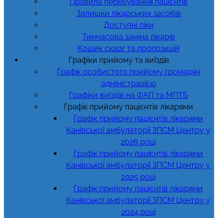
Правила перебування пацієнтів
Залишки лікарських засобів
Доступні ліки
Тимчасова заміна лікарів
Кошик скарг та пропозицій
Графіки прийому та виїздів
Графік особистого прийому громадян
адміністрацією
Графіки виїздів на ФАП та МПТБ
Графік прийому пацієнтів лікарями
Графік прийому пацієнтів лікарями
Канівської амбулаторії ЗПСМ Центру у
2026 році
Графік прийому пацієнтів лікарями
Канівської амбулаторії ЗПСМ Центру у
2025 році
Графік прийому пацієнтів лікарями
Канівської амбулаторії ЗПСМ Центру у
2024 році