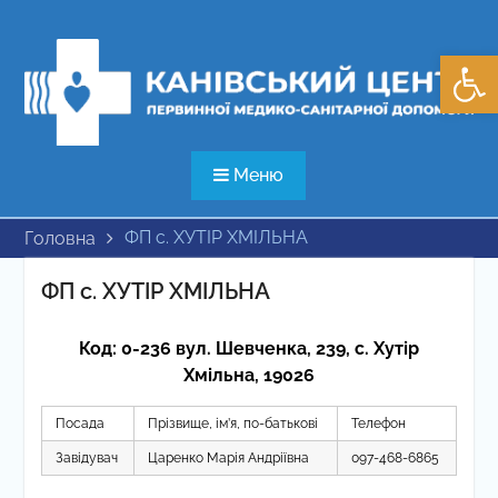
Перейти
до
Відкри
вмісту
Меню
ФП с. ХУТІР ХМІЛЬНА
Головна
ФП с. ХУТІР ХМІЛЬНА
Код: 0-236 вул. Шевченка, 239, с. Хутір
Хмільна, 19026
Посада
Прізвище, ім’я, по-батькові
Телефон
Завідувач
Царенко Марія Андріївна
097-468-6865