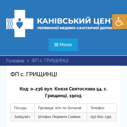
Перейти
до
Відкри
вмісту
Меню
ФП с. ГРИЩИНЦІ
Головна
ФП с. ГРИЩИНЦІ
Код: 0-236 вул. Князя Святослава 54, с.
Грищинці, 19015
Посада
Прізвище, ім’я, по-батькові
Телефон
Завідувач
Штефан Людмила Савівна
097-801–1391