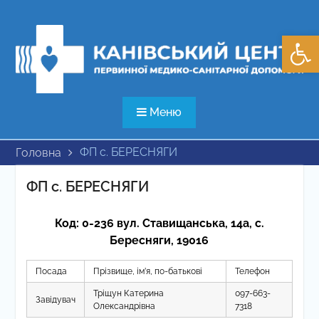
Перейти
до
Відкри
вмісту
Меню
ФП с. БЕРЕСНЯГИ
Головна
ФП с. БЕРЕСНЯГИ
Код: 0-236 вул. Ставищанська, 14а, с.
Бересняги, 19016
Посада
Прізвище, ім’я, по-батькові
Телефон
Тріщун Катерина
097-663-
Завідувач
Олександрівна
7318