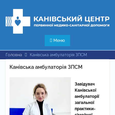
Перейти
до
вмісту
Меню
Головна
Канівська амбулаторія ЗПСМ
Канівська амбулаторія ЗПСМ
Завідувач
Канівської
амбулаторії
загальної
практики-
сімейної